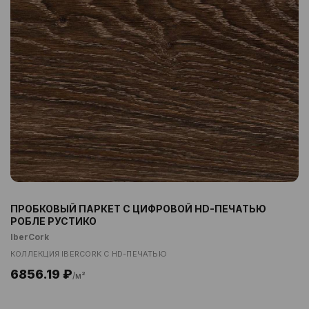
ПРОБКОВЫЙ ПАРКЕТ С ЦИФРОВОЙ HD-ПЕЧАТЬЮ
РОБЛЕ РУСТИКО
IberCork
КОЛЛЕКЦИЯ IBERCORK С HD-ПЕЧАТЬЮ
6856.19 ₽
/м²