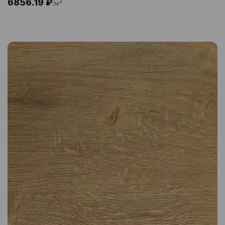
6856.19 ₽
/м²