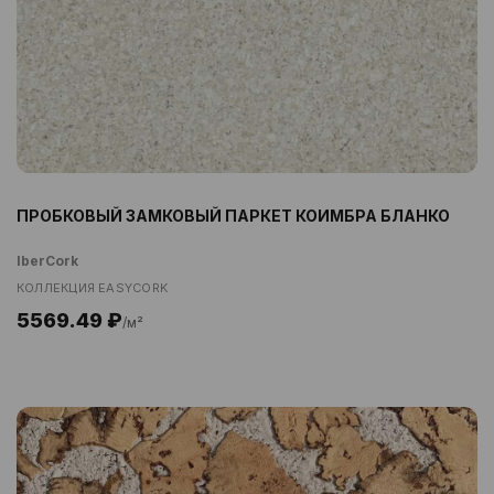
ПРОБКОВЫЙ ЗАМКОВЫЙ ПАРКЕТ КОИМБРА БЛАНКО
IberCork
КОЛЛЕКЦИЯ EASYCORK
5569.49 ₽
/м²