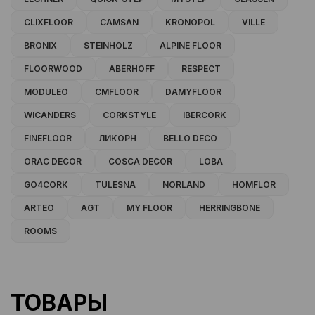
CLIXFLOOR
CAMSAN
KRONOPOL
VILLE
BRONIX
STEINHOLZ
ALPINE FLOOR
FLOORWOOD
ABERHOFF
RESPECT
MODULEO
CMFLOOR
DAMYFLOOR
WICANDERS
CORKSTYLE
IBERCORK
FINEFLOOR
ЛИКОРН
BELLO DECO
ORAC DECOR
COSCA DECOR
LOBA
GO4CORK
TULESNA
NORLAND
HOMFLOR
ARTEO
AGT
MY FLOOR
HERRINGBONE
ROOMS
ТОВАРЫ