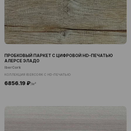
ПРОБКОВЫЙ ПАРКЕТ С ЦИФРОВОЙ HD-ПЕЧАТЬЮ
АЛЕРСЕ ЭЛАДО
IberCork
КОЛЛЕКЦИЯ IBERCORK С HD-ПЕЧАТЬЮ
6856.19 ₽
/м²