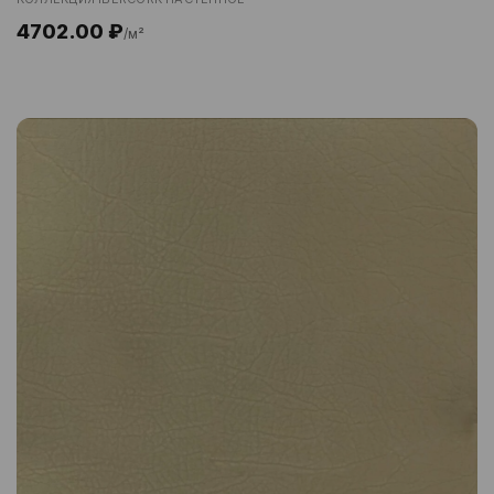
4702.00 ₽
/м²