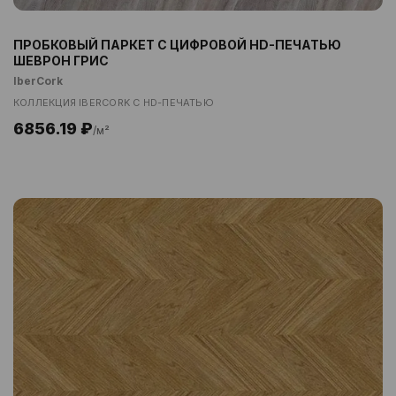
ПРОБКОВЫЙ ПАРКЕТ С ЦИФРОВОЙ HD-ПЕЧАТЬЮ
ШЕВРОН ГРИС
IberCork
КОЛЛЕКЦИЯ IBERCORK С HD-ПЕЧАТЬЮ
6856.19 ₽
/м²