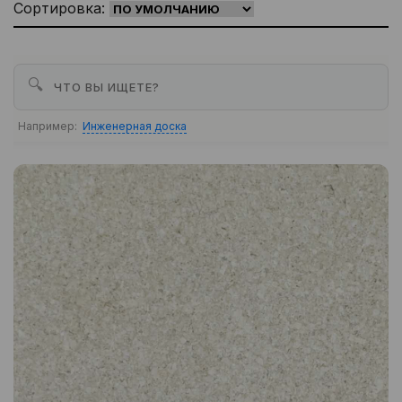
Сортировка:
🔍
Например:
Инженерная доска