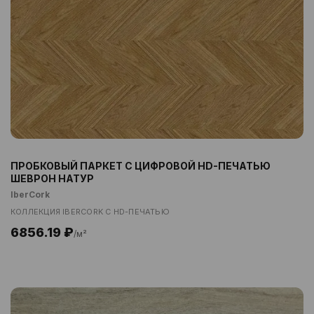
ПРОБКОВЫЙ ПАРКЕТ С ЦИФРОВОЙ HD-ПЕЧАТЬЮ
ШЕВРОН НАТУР
IberCork
КОЛЛЕКЦИЯ IBERCORK С HD-ПЕЧАТЬЮ
6856.19 ₽
/м²