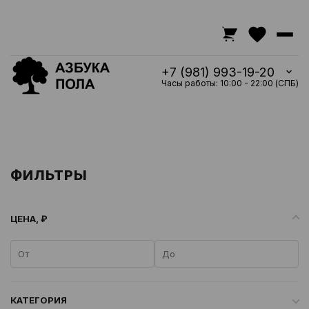
+7 (981) 993-19-20
Часы работы: 10:00 - 22:00 (СПБ)
ФИЛЬТРЫ
ЦЕНА, ₽
КАТЕГОРИЯ