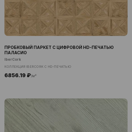
ПРОБКОВЫЙ ПАРКЕТ С ЦИФРОВОЙ HD-ПЕЧАТЬЮ
ПАЛАСИО
IberCork
КОЛЛЕКЦИЯ IBERCORK С HD-ПЕЧАТЬЮ
6856.19 ₽
/м²