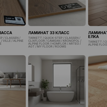
ЛАССА
ЛАМИНАТ 33 КЛАСС
ЛАМИНАТ
ЕЛКА
P / CLASSEN /
TARKETT / QUICK-STEP / CLASSEN /
 VILLE / ALPINE
CLIXFLOOR / CAMSAN / KRONOPOL /
TARKETT / C
E
ALPINE FLOOR / HOMFLOR / ARTEO /
ALPINE FLO
AGT / MY FLOOR / ROOMS