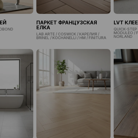
ЕЙ
ПАРКЕТ ФРАНЦУЗСКАЯ
LVT КЛЕ
ЕЛКА
ROBOND
QUICK-STEP 
MODULEO / F
LAB ARTE / COSWICK / КАРЕЛИЯ /
NORLAND
BRINEL / KOCHANELLI / HM / FINITURA