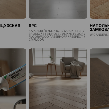
НЦУЗСКАЯ
SPC
НАПОЛЬН
ЗАМКОВ
КАРЕЛИЯ / КУБЕРПОЛ / QUICK-STEP /
BRONIX / STEINHOLZ / ALPINE FLOOR /
WICANDERS 
FLOORWOOD / ABERHOFF / RESPECT /
CMFLOOR