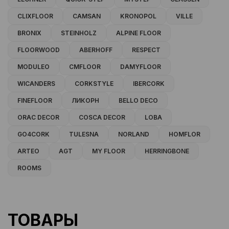
CLIXFLOOR
CAMSAN
KRONOPOL
VILLE
BRONIX
STEINHOLZ
ALPINE FLOOR
FLOORWOOD
ABERHOFF
RESPECT
MODULEO
CMFLOOR
DAMYFLOOR
WICANDERS
CORKSTYLE
IBERCORK
FINEFLOOR
ЛИКОРН
BELLO DECO
ORAC DECOR
COSCA DECOR
LOBA
GO4CORK
TULESNA
NORLAND
HOMFLOR
ARTEO
AGT
MY FLOOR
HERRINGBONE
ROOMS
ТОВАРЫ