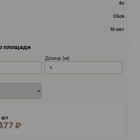
4v
Click
10 лет
р площади
Длина (м)
6 шт
477 ₽