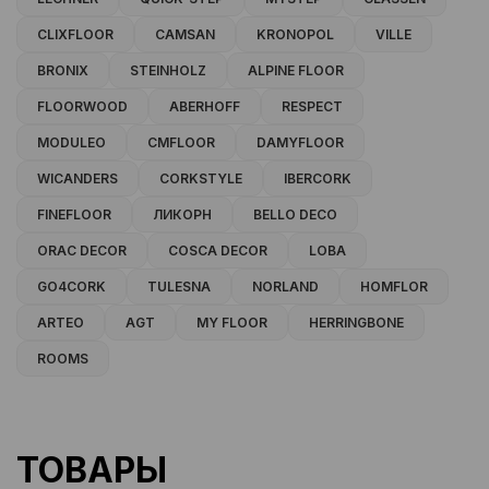
CLIXFLOOR
CAMSAN
KRONOPOL
VILLE
BRONIX
STEINHOLZ
ALPINE FLOOR
FLOORWOOD
ABERHOFF
RESPECT
MODULEO
CMFLOOR
DAMYFLOOR
WICANDERS
CORKSTYLE
IBERCORK
FINEFLOOR
ЛИКОРН
BELLO DECO
ORAC DECOR
COSCA DECOR
LOBA
GO4CORK
TULESNA
NORLAND
HOMFLOR
ARTEO
AGT
MY FLOOR
HERRINGBONE
ROOMS
ТОВАРЫ