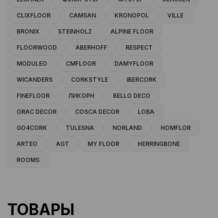
CLIXFLOOR
CAMSAN
KRONOPOL
VILLE
BRONIX
STEINHOLZ
ALPINE FLOOR
FLOORWOOD
ABERHOFF
RESPECT
MODULEO
CMFLOOR
DAMYFLOOR
WICANDERS
CORKSTYLE
IBERCORK
FINEFLOOR
ЛИКОРН
BELLO DECO
ORAC DECOR
COSCA DECOR
LOBA
GO4CORK
TULESNA
NORLAND
HOMFLOR
ARTEO
AGT
MY FLOOR
HERRINGBONE
ROOMS
ТОВАРЫ