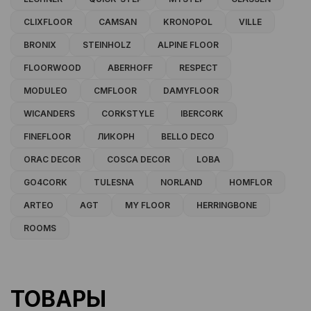
CLIXFLOOR
CAMSAN
KRONOPOL
VILLE
BRONIX
STEINHOLZ
ALPINE FLOOR
FLOORWOOD
ABERHOFF
RESPECT
MODULEO
CMFLOOR
DAMYFLOOR
WICANDERS
CORKSTYLE
IBERCORK
FINEFLOOR
ЛИКОРН
BELLO DECO
ORAC DECOR
COSCA DECOR
LOBA
GO4CORK
TULESNA
NORLAND
HOMFLOR
ARTEO
AGT
MY FLOOR
HERRINGBONE
ROOMS
ТОВАРЫ