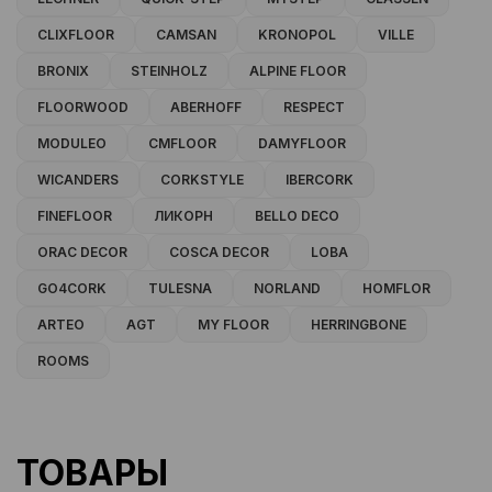
CLIXFLOOR
CAMSAN
KRONOPOL
VILLE
BRONIX
STEINHOLZ
ALPINE FLOOR
FLOORWOOD
ABERHOFF
RESPECT
MODULEO
CMFLOOR
DAMYFLOOR
WICANDERS
CORKSTYLE
IBERCORK
FINEFLOOR
ЛИКОРН
BELLO DECO
ORAC DECOR
COSCA DECOR
LOBA
GO4CORK
TULESNA
NORLAND
HOMFLOR
ARTEO
AGT
MY FLOOR
HERRINGBONE
ROOMS
ТОВАРЫ