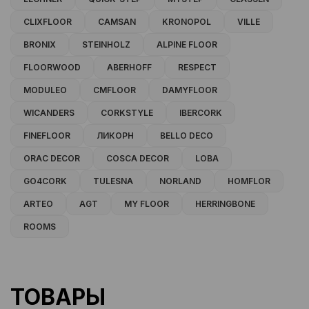
CLIXFLOOR
CAMSAN
KRONOPOL
VILLE
BRONIX
STEINHOLZ
ALPINE FLOOR
FLOORWOOD
ABERHOFF
RESPECT
MODULEO
CMFLOOR
DAMYFLOOR
WICANDERS
CORKSTYLE
IBERCORK
FINEFLOOR
ЛИКОРН
BELLO DECO
ORAC DECOR
COSCA DECOR
LOBA
GO4CORK
TULESNA
NORLAND
HOMFLOR
ARTEO
AGT
MY FLOOR
HERRINGBONE
ROOMS
ТОВАРЫ