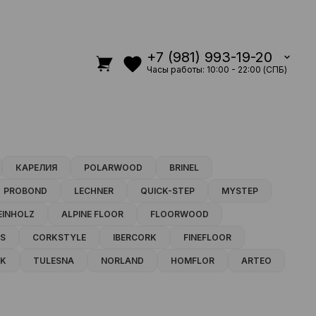
+7 (981) 993-19-20
Часы работы: 10:00 - 22:00 (СПБ)
КАРЕЛИЯ
POLARWOOD
BRINEL
PROBOND
LECHNER
QUICK-STEP
MYSTEP
EINHOLZ
ALPINE FLOOR
FLOORWOOD
S
CORKSTYLE
IBERCORK
FINEFLOOR
K
TULESNA
NORLAND
HOMFLOR
ARTEO