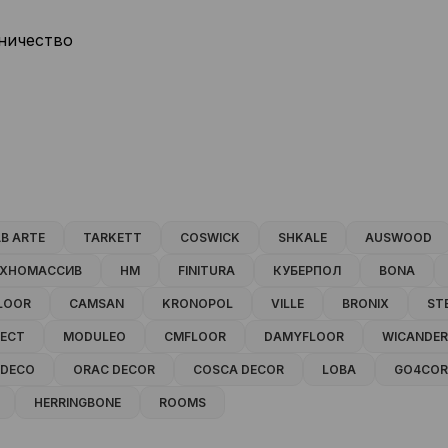
ничество
B ARTE
TARKETT
COSWICK
SHKALE
AUSWOOD
ЕХНОМАССИВ
HM
FINITURA
КУБЕРПОЛ
BONA
LOOR
CAMSAN
KRONOPOL
VILLE
BRONIX
ST
PECT
MODULEO
CMFLOOR
DAMYFLOOR
WICANDER
 DECO
ORAC DECOR
COSCA DECOR
LOBA
GO4COR
HERRINGBONE
ROOMS