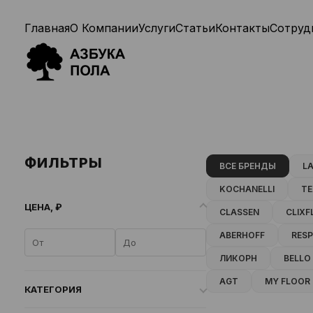
Главная
О Компании
Услуги
Статьи
Контакты
Сотруд
ФИЛЬТРЫ
ВСЕ БРЕНДЫ
LA
KOCHANELLI
Т
ЦЕНА, ₽
CLASSEN
CLIXF
ABERHOFF
RES
ЛИКОРН
BELLO
AGT
MY FLOOR
КАТЕГОРИЯ