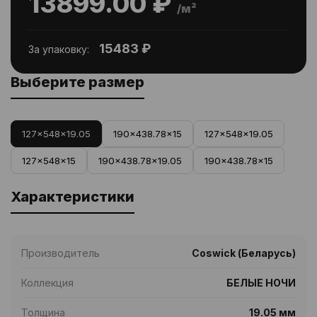
13899.00 ₽
/м²
15483 ₽
За упаковку:
Выберите размер
127x548x19.05
190x438.78x15
127x548x19.05
127x548x15
190x438.78x19.05
190x438.78x15
Характеристики
Производитель
Coswick (Беларусь)
Коллекция
БЕЛЫЕ НОЧИ
Толщина
19.05 мм