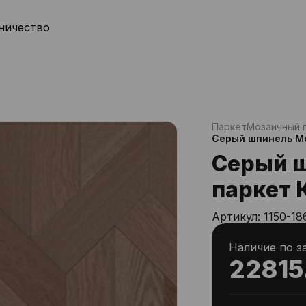
ничество
Паркет
Мозаичный 
Серый шпинель М
Серый 
паркет 
Артикул:
1150-18
Наличие по з
22815