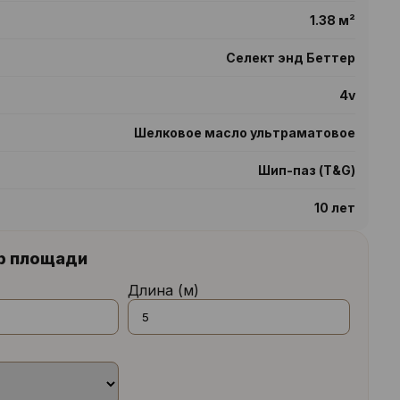
1.38 м²
Селект энд Беттер
4v
Шелковое масло ультраматовое
Шип-паз (T&G)
10 лет
р площади
Длина (м)