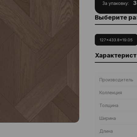
3
За упаковку:
Выберите р
127x433.8x19.05
Характерист
Производитель
Коллекция
Толщина
Ширина
Длина