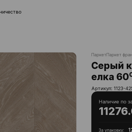
ничество
Паркет
Паркет фран
Серый 
елка 60
Артикул:
1123-42
Наличие по з
11276
1
За упаковку: