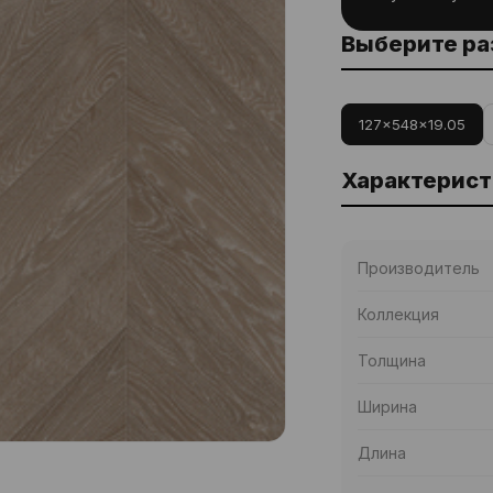
Выберите р
127x548x19.05
Характерист
Производитель
Коллекция
Толщина
Ширина
Длина