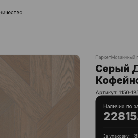
ничество
Паркет
Мозаичный 
Серый Д
Кофейно
Артикул:
1150-18
Наличие по з
22815
3
За упаковку: