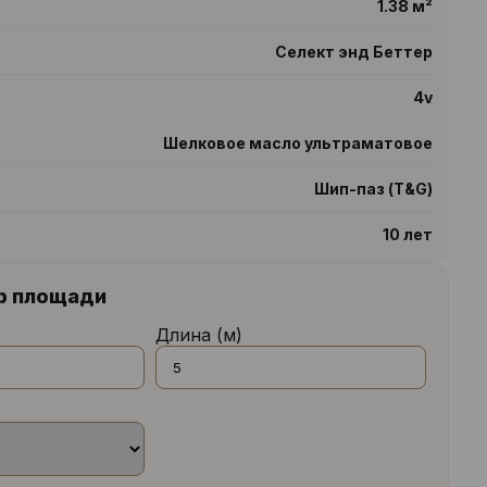
1.38 м²
Селект энд Беттер
4v
Шелковое масло ультраматовое
Шип-паз (T&G)
10 лет
р площади
Длина (м)