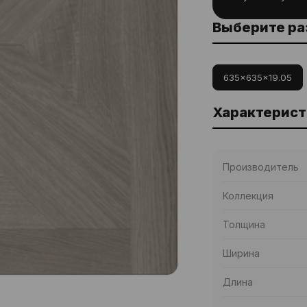
Выберите р
635x635x19.05
Характерист
Производитель
Коллекция
Толщина
Ширина
Длина