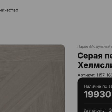
ничество
Паркет
Модульный 
Серая п
Хелмсл
Артикул:
1157-18
Наличие по з
19930
3
За упаковку: