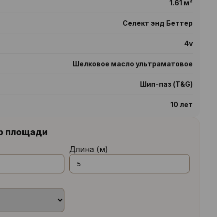
1.61 м²
Селект энд Беттер
4v
Шелковое масло ультраматовое
Шип-паз (T&G)
10 лет
р площади
Длина (м)