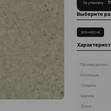
1
За упаковку:
Выберите р
300x600x6
Характерист
Производитель
Коллекция
Толщина
Ширина
Длина