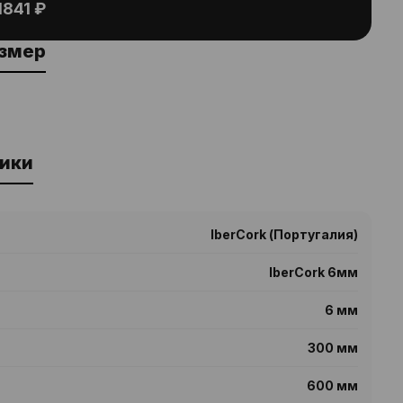
1841 ₽
азмер
ики
IberCork (Португалия)
IberCork 6мм
6 мм
300 мм
600 мм