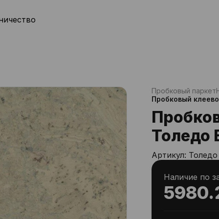
ничество
Пробковый паркет
Пробковый клеево
Пробков
Толедо 
Артикул:
Толедо
Наличие по з
5980.