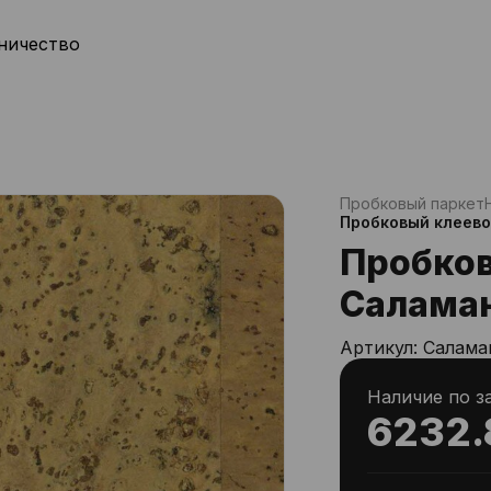
ничество
Пробковый паркет
Пробковый клеево
Пробков
Саламан
Артикул:
Салама
Наличие по з
6232.