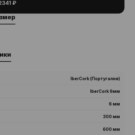
2341 ₽
азмер
ики
IberCork (Португалия)
IberCork 6мм
6 мм
300 мм
600 мм