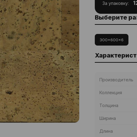
1
За упаковку:
Выберите р
300x600x6
Характерист
Производитель
Коллекция
Толщина
Ширина
Длина