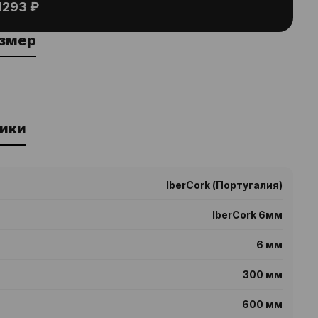
1293 ₽
азмер
ики
IberCork (Португалия)
IberCork 6мм
6 мм
300 мм
600 мм