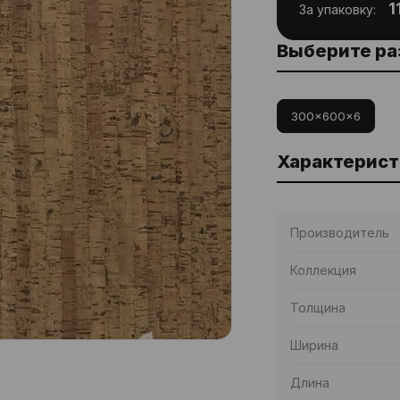
1
За упаковку:
Выберите р
300x600x6
Характерист
Производитель
Коллекция
Толщина
Ширина
Длина