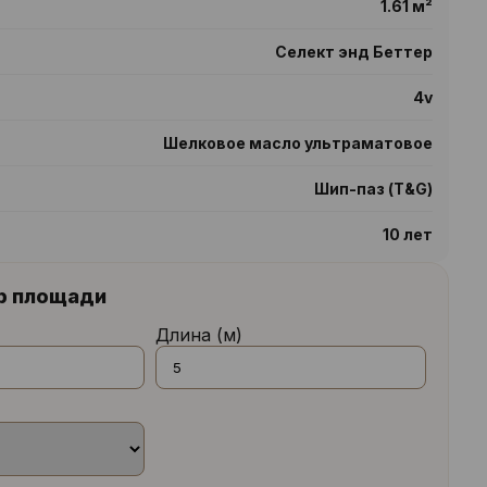
1.61 м²
Селект энд Беттер
4v
Шелковое масло ультраматовое
Шип-паз (T&G)
10 лет
р площади
Длина (м)