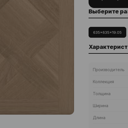
Выберите р
635x635x19.05
Характерист
Производитель
Коллекция
Толщина
Ширина
Длина