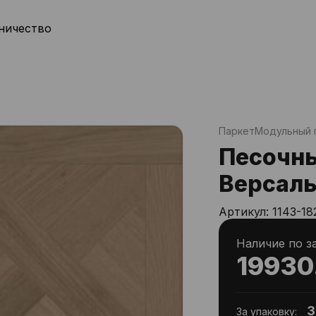
ничество
Паркет
Модульный 
Песочн
Версал
Артикул:
1143-18
Наличие по з
19930
3
За упаковку: