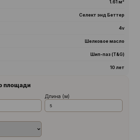
1.61 м²
Селект энд Беттер
4v
Шелковое масло
Шип-паз (T&G)
10 лет
р площади
Длина (м)