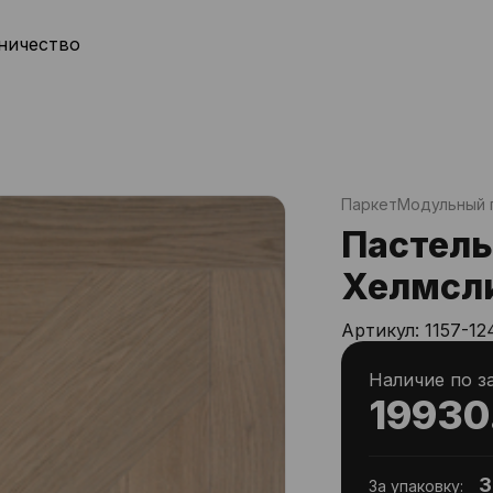
ничество
Паркет
Модульный 
Пастель
Хелмсл
Артикул:
1157-12
Наличие по з
19930
3
За упаковку: