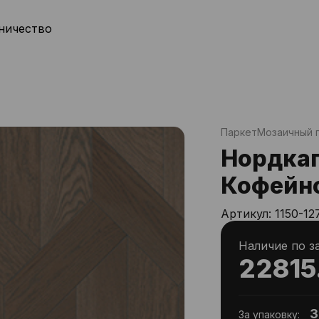
ничество
Паркет
Мозаичный 
Нордкап
Кофейно
Артикул:
1150-12
Наличие по з
22815
3
За упаковку: