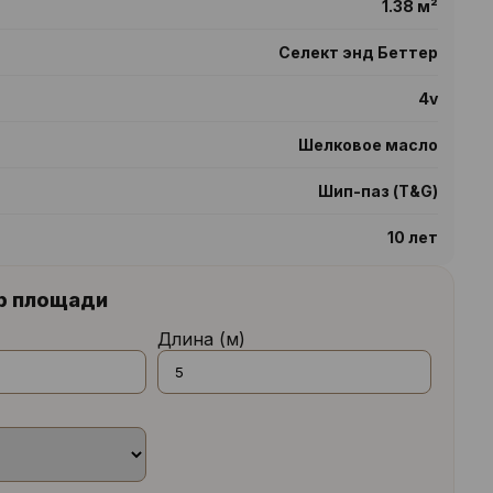
1.38 м²
Селект энд Беттер
4v
Шелковое масло
Шип-паз (T&G)
10 лет
р площади
Длина (м)