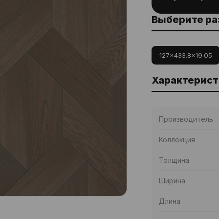
Выберите р
127x433.8x19.05
Характерист
Производитель
Коллекция
Толщина
Ширина
Длина