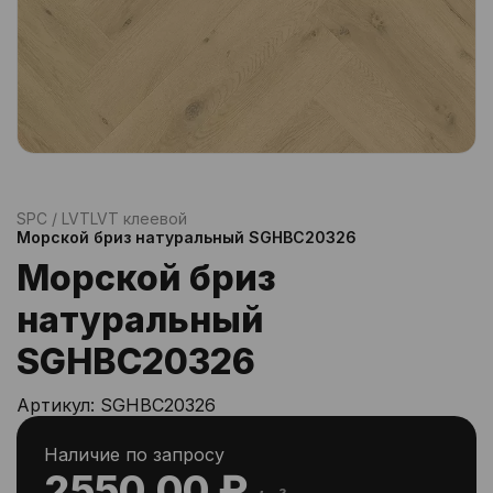
SPC / LVT
LVT клеевой
Морской бриз натyральный SGHBC20326
Морской бриз
натyральный
SGHBC20326
Артикул:
SGHBC20326
Наличие по запросу
2550.00 ₽