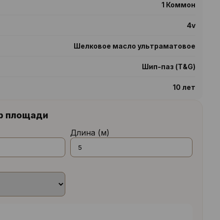
1 Коммон
4v
Шелковое масло ультраматовое
Шип-паз (T&G)
10 лет
р площади
Длина (м)