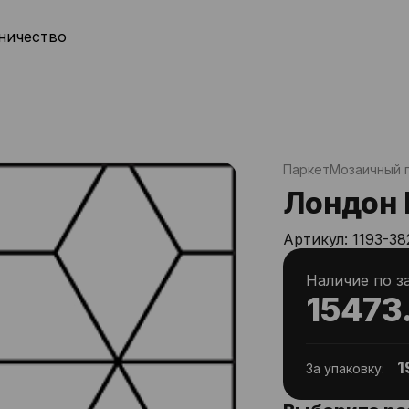
ничество
Паркет
Мозаичный 
Лондон 
Артикул:
1193-38
Наличие по з
15473
1
За упаковку: