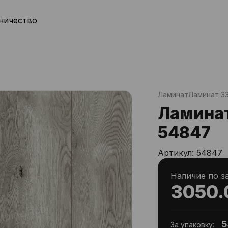
ничество
Ламинат
Ламинат 33
Ламинат
54847
Артикул:
54847
Наличие по з
3050.
5
За упаковку: