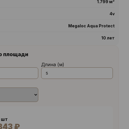
1.799 м²
4v
Megaloc Aqua Protect
10 лет
р площади
Длина (м)
2 шт
843 ₽