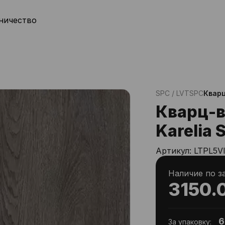
ничество
SPC / LVT
SPC
Кварц
Кварц-
Karelia
Артикул:
LTPL5V
Наличие по з
3150.
6
За упаковку: