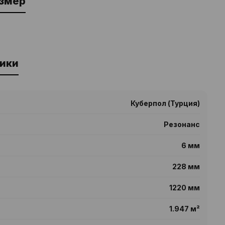
азмер
ики
Куберпол (Турция)
Резонанс
6 мм
228 мм
1220 мм
1.947 м²