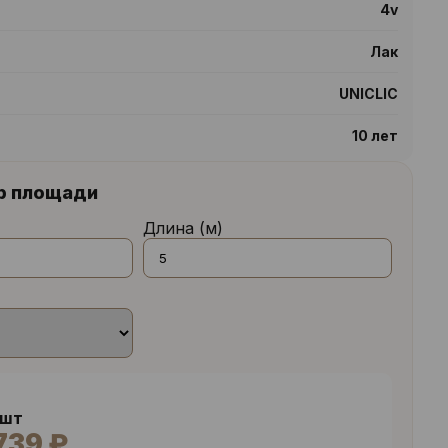
4v
Лак
UNICLIC
10 лет
р площади
Длина (м)
 шт
739 ₽