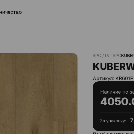
ничество
SPC / LVT
SPC
KUBE
KUBERW
Артикул:
KR601P
Наличие по з
4050.
7
За упаковку: