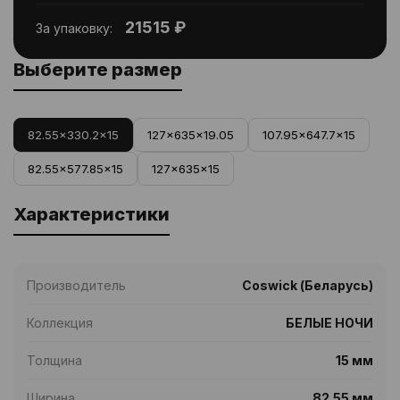
21515 ₽
За упаковку:
Выберите размер
82.55x330.2x15
127x635x19.05
107.95x647.7x15
82.55x577.85x15
127x635x15
Характеристики
Производитель
Coswick (Беларусь)
Коллекция
БЕЛЫЕ НОЧИ
Толщина
15 мм
Ширина
82.55 мм