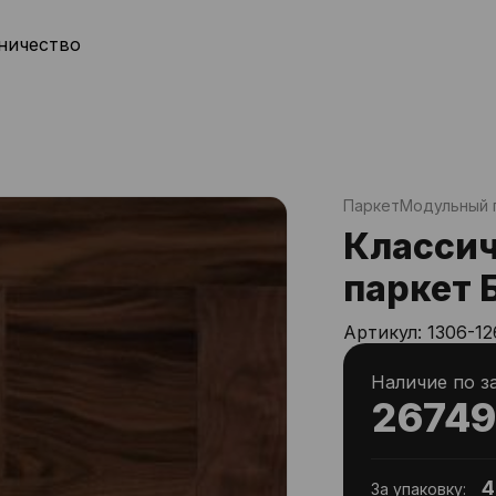
ничество
Паркет
Модульный 
Класси
паркет 
Артикул:
1306-12
Наличие по з
26749
4
За упаковку: