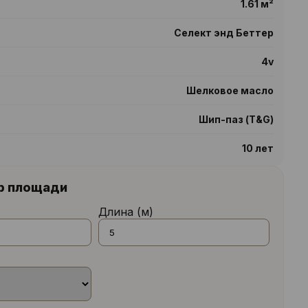
1.61 м²
Селект энд Беттер
4v
Шелковое масло
Шип-паз (T&G)
10 лет
р площади
Длина (м)