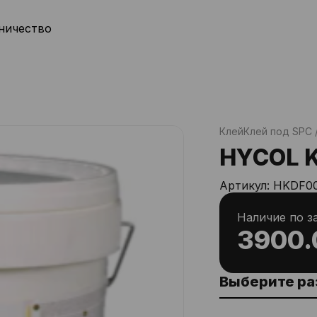
ничество
Клей
Клей под SPC 
HYCOL K
Артикул:
HKDF0
Наличие по з
3900.
Выберите р