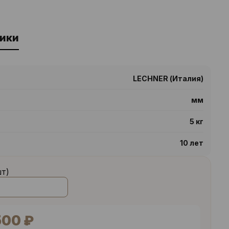
ики
LECHNER (Италия)
мм
5 кг
10 лет
шт)
500 ₽