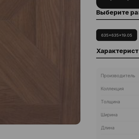
Выберите р
635x635x19.05
Характерист
Производитель
Коллекция
Толщина
Ширина
Длина