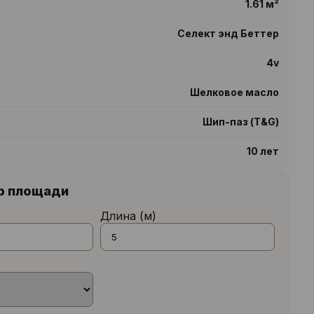
1.61 м²
Селект энд Беттер
4v
Шелковое масло
Шип-паз (T&G)
10 лет
р площади
Длина (м)