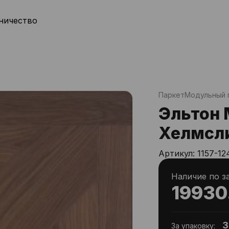
ничество
Паркет
Модульный 
Эльтон 
Хелмсл
Артикул:
1157-12
Наличие по з
19930
3
За упаковку: