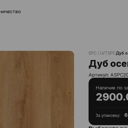
ничество
SPC / LVT
SPC
Дуб 
Дуб ос
Артикул:
ASPC20
Наличие по з
2900.
6
За упаковку: