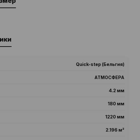
азмер
ики
Quick-step (Бельгия)
АТМОСФЕРА
4.2 мм
180 мм
1220 мм
2.196 м²