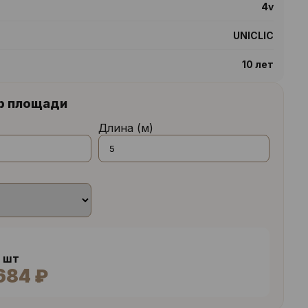
4v
UNICLIC
10 лет
р площади
Длина (м)
0 шт
684 ₽