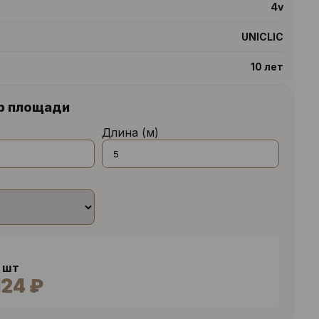
4v
UNICLIC
10 лет
р площади
Длина (м)
3 шт
124 ₽