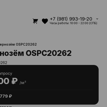
+7 (981) 993-19-20
Часы работы: 10:00 - 22:00 (СПБ)
чернозём OSPC20262
рнозём OSPC20262
262
апросу
00 ₽
/м²
779 ₽