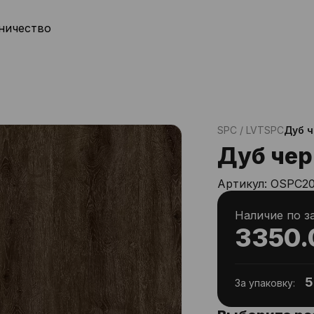
ничество
SPC / LVT
SPC
Дуб 
Дуб че
Артикул:
OSPC20
Наличие по з
3350.
5
За упаковку: