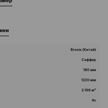
азмер
ики
Bronix (Китай)
Саффир
180 мм
1220 мм
2.196 м²
4v