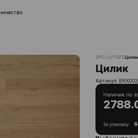
ничество
SPC / LVT
SPC
Цили
Цилик
Артикул:
BRX002
Наличие по з
2788.
6
За упаковку: