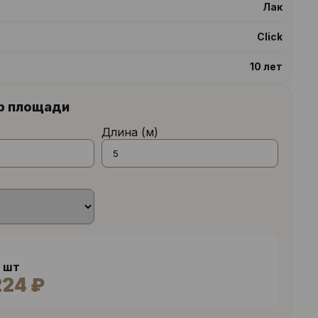
Лак
Click
10 лет
р площади
Длина (м)
0 шт
224 ₽