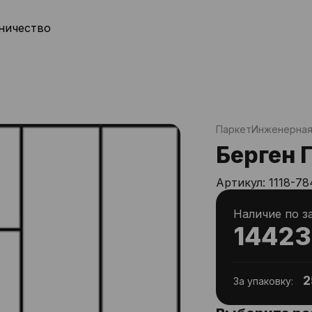
ничество
Паркет
Инженерная
Берген 
Артикул:
1118-78
Наличие по з
14423
2
За упаковку: