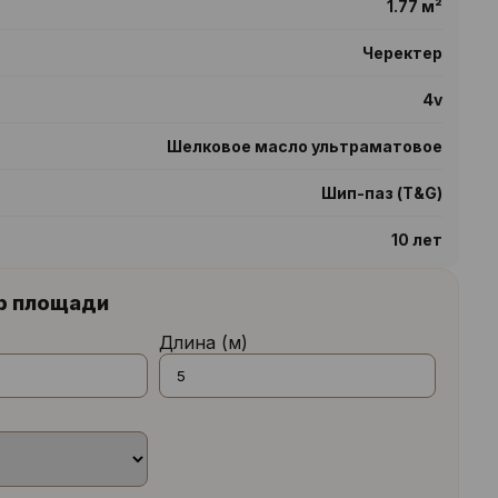
1.77 м²
Черектер
4v
Шелковое масло ультраматовое
Шип-паз (T&G)
10 лет
р площади
Длина (м)