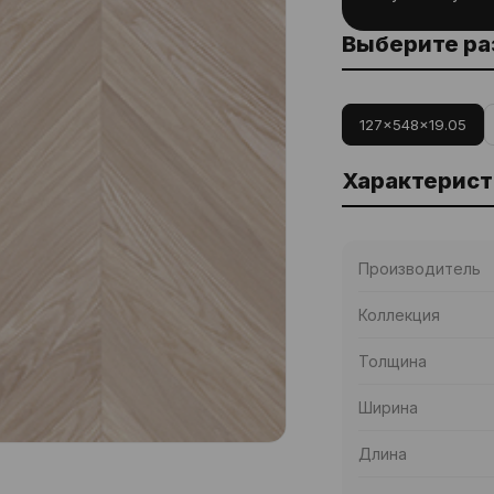
Выберите р
127x548x19.05
Характерист
Производитель
Коллекция
Толщина
Ширина
Длина