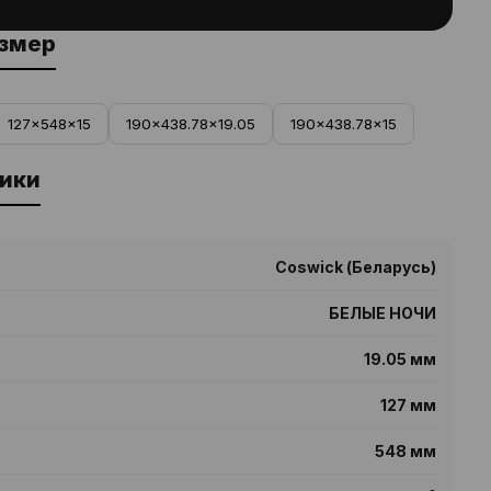
азмер
127x548x15
190x438.78x19.05
190x438.78x15
ики
Coswick (Беларусь)
БЕЛЫЕ НОЧИ
19.05 мм
127 мм
548 мм