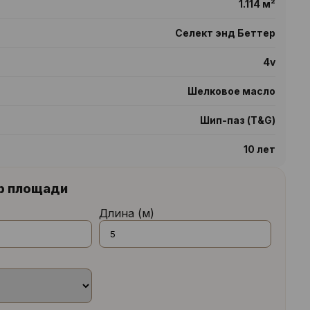
1.114 м²
Селект энд Беттер
4v
Шелковое масло
Шип-паз (T&G)
10 лет
р площади
Длина (м)