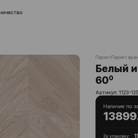
ничество
Паркет
Паркет фран
Белый и
60⁰
Артикул:
1123-12
Наличие по з
13899
1
За упаковку: