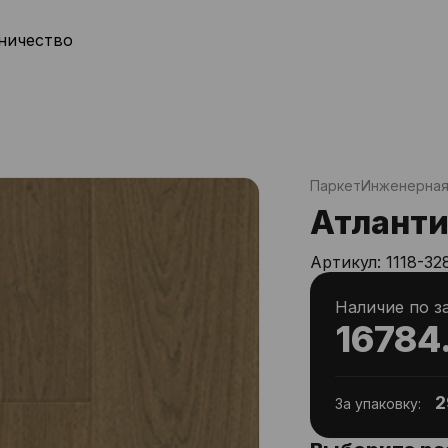
ничество
Паркет
Инженерная
Атланти
Артикул:
1118-32
Наличие по з
16784
2
За упаковку: