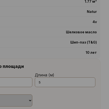
1.77 м²
Natur
4v
Шелковое масло
Шип-паз (T&G)
10 лет
р площади
Длина (м)