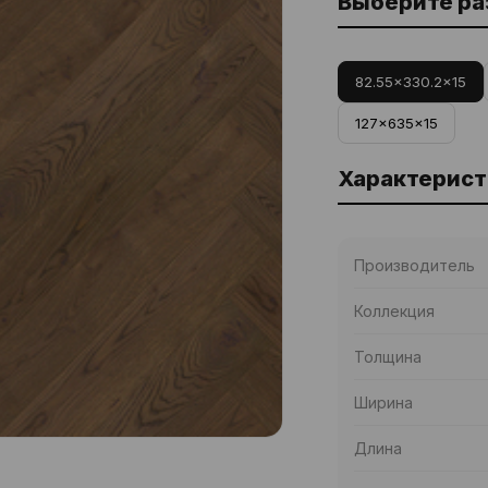
Выберите р
82.55x330.2x15
127x635x15
Характерист
Производитель
Коллекция
Толщина
Ширина
Длина