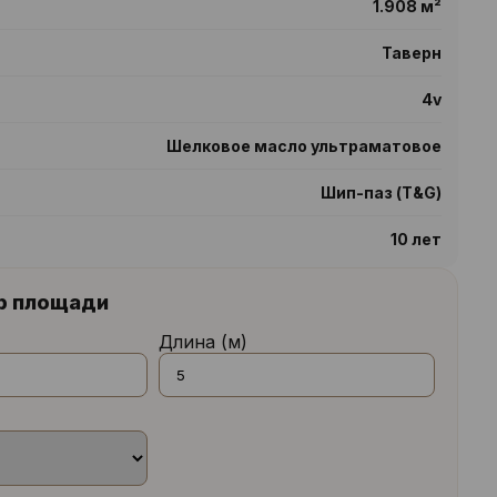
1.908 м²
Таверн
4v
Шелковое масло ультраматовое
Шип-паз (T&G)
10 лет
р площади
Длина (м)