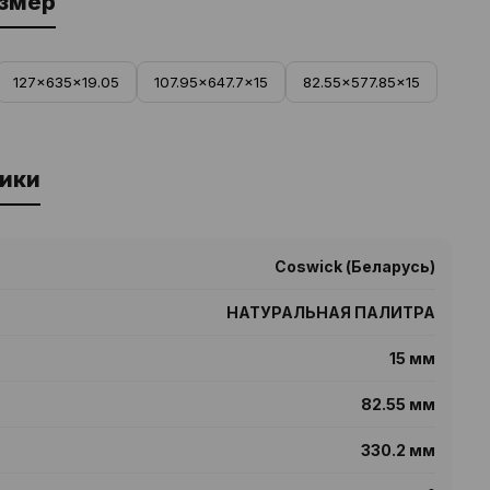
азмер
127x635x19.05
107.95x647.7x15
82.55x577.85x15
ики
Coswick (Беларусь)
НАТУРАЛЬНАЯ ПАЛИТРА
15 мм
82.55 мм
330.2 мм