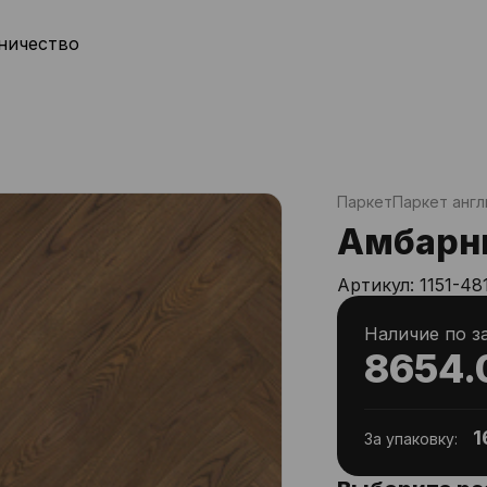
ничество
Паркет
Паркет англ
Амбарны
Артикул:
1151-48
Наличие по з
8654.
1
За упаковку: