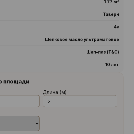
1.77 м²
Таверн
4v
Шелковое масло ультраматовое
Шип-паз (T&G)
10 лет
р площади
Длина (м)