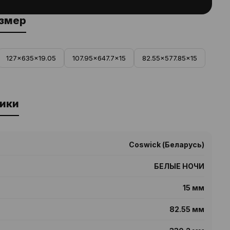
азмер
127x635x19.05
107.95x647.7x15
82.55x577.85x15
ики
Coswick (Беларусь)
БЕЛЫЕ НОЧИ
15 мм
82.55 мм