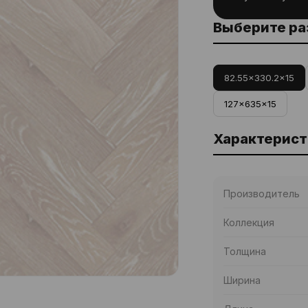
Выберите р
82.55x330.2x15
127x635x15
Характерист
Производитель
Коллекция
Толщина
Ширина