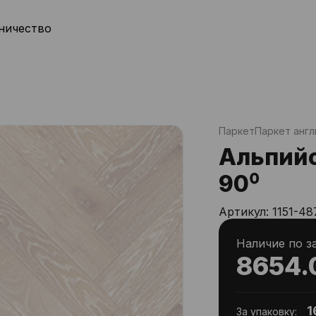
ничество
Паркет
Паркет англ
Альпийс
90⁰
Артикул:
1151-48
Наличие по з
8654.
1
За упаковку: