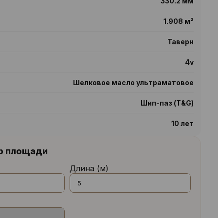
330.2 мм
1.908 м²
Таверн
4v
Шелковое масло ультраматовое
Шип-паз (T&G)
10 лет
р площади
Длина (м)