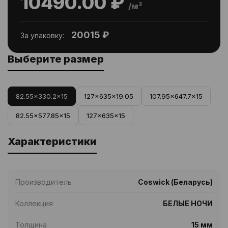
10490.00 ₽
/м²
20015 ₽
За упаковку:
Выберите размер
82.55x330.2x15
127x635x19.05
107.95x647.7x15
82.55x577.85x15
127x635x15
Характеристики
Производитель
Coswick (Беларусь)
Коллекция
БЕЛЫЕ НОЧИ
Толщина
15 мм