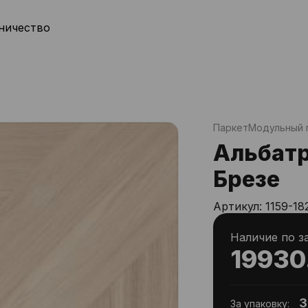
ничество
Паркет
Модульный 
Альбатр
Брезе
Артикул:
1159-18
Наличие по з
19930
3
За упаковку: