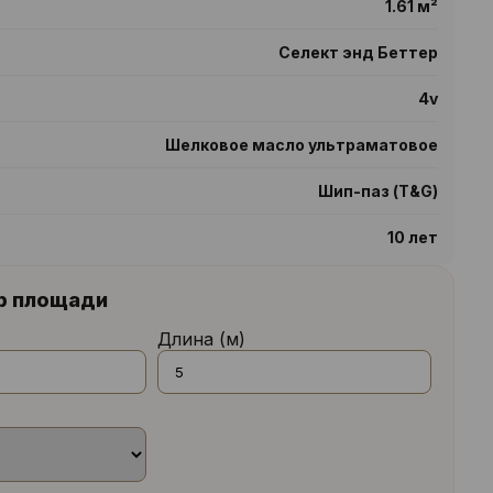
1.61 м²
Селект энд Беттер
4v
Шелковое масло ультраматовое
Шип-паз (T&G)
10 лет
р площади
Длина (м)