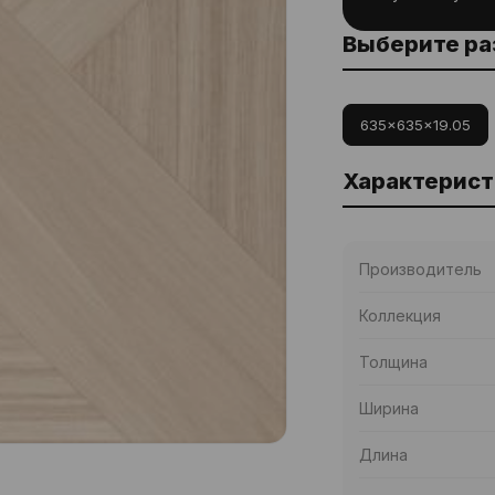
Выберите р
635x635x19.05
Характерист
Производитель
Коллекция
Толщина
Ширина
Длина