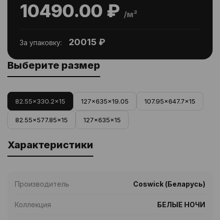
10490.00 ₽
/м²
20015 ₽
За упаковку:
Выберите размер
82.55x330.2x15
127x635x19.05
107.95x647.7x15
82.55x577.85x15
127x635x15
Характеристики
Производитель
Coswick (Беларусь)
Коллекция
БЕЛЫЕ НОЧИ