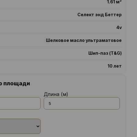
1.61 м²
Селект энд Беттер
4v
Шелковое масло ультраматовое
Шип-паз (T&G)
10 лет
р площади
Длина (м)