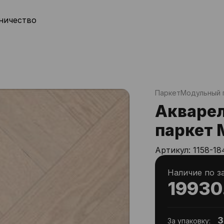
ничество
Паркет
Модульный 
Акваре
паркет 
Артикул:
1158-18
Наличие по з
19930
3
За упаковку: