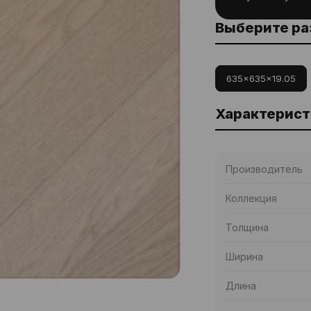
Выберите р
635x635x19.05
Характерист
Производитель
Коллекция
Толщина
Ширина
Длина