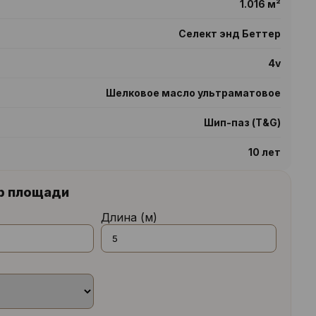
1.016 м²
Селект энд Беттер
4v
Шелковое масло ультраматовое
Шип-паз (T&G)
10 лет
р площади
Длина (м)