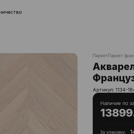
ничество
Паркет
Паркет фран
Акваре
Француз
Артикул:
1134-18
Наличие по з
13899
1
За упаковку: