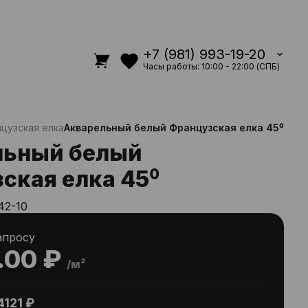
+7 (981) 993-19-20
Часы работы: 10:00 - 22:00 (СПБ)
цузская елка
Акварельный белый Французская елка 45⁰
льный белый
ская елка 45⁰
42-10
апросу
.00 ₽
/м²
4121 ₽