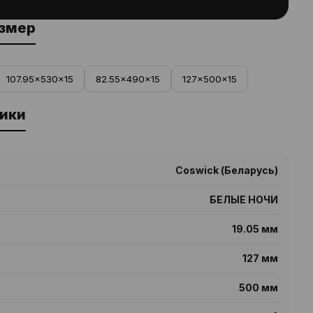
азмер
107.95x530x15
82.55x490x15
127x500x15
ики
Coswick (Беларусь)
БЕЛЫЕ НОЧИ
19.05 мм
127 мм
500 мм