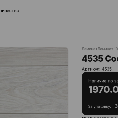
ничество
Ламинат
Ламинат 1
4535 Со
Артикул:
4535
Наличие по з
1970.
3
За упаковку: