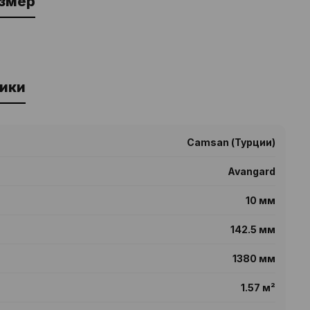
азмер
ики
Camsan (Турции)
Avangard
10 мм
142.5 мм
1380 мм
1.57 м²