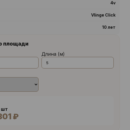
4v
Vӓlinge Click
10 лет
р площади
Длина (м)
4 шт
301 ₽